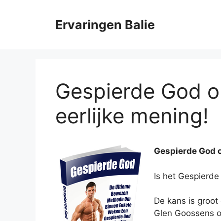
Ga
naar
Ervaringen Balie
de
inhoud
Gespierde God opl
eerlijke mening!
Gespierde God o
Is het Gespierd
De kans is groot 
Glen Goossens op