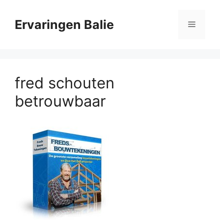
Ga
naar
Ervaringen Balie
Menu
de
inhoud
fred schouten
betrouwbaar