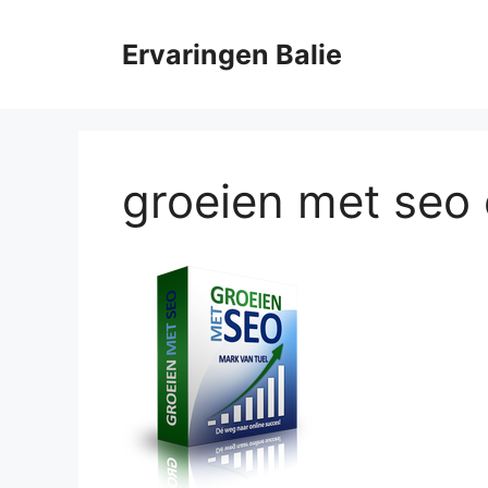
Ga
naar
Ervaringen Balie
de
inhoud
groeien met seo 